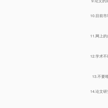
9.论文
10.目
11.网
12.学
13.不
14.论