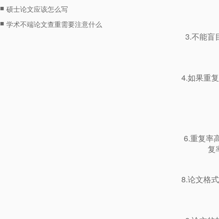
■
硕士论文应该怎么写
■
学术不端论文查重需要注意什么
3.不能
4.如果
6.重复
复
8.论文