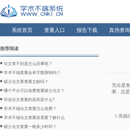
系统首页
查重入口
报告下载
真伪查询
推荐阅读
■
论文查不到是怎么回事呢？
■
学术不端查重会有字数限制吗？
■
硕士论文要查重文献吗？
无论是
■
哪个平台可以免费查重硕士论文？
测，总是
■
毕业论文查重的原则是什么?
■
学术不端论文查重怎么免费？
1.先
■
学术不端论文查重前需要了解什么
■
硕士论文查重一般多少时间？