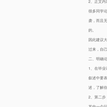
2、正文
很多同学
袭，而且
的。
因此建议
过来，自
二、明确
1、在毕
叙述中要表
述，了解
2、第二步
其中一个