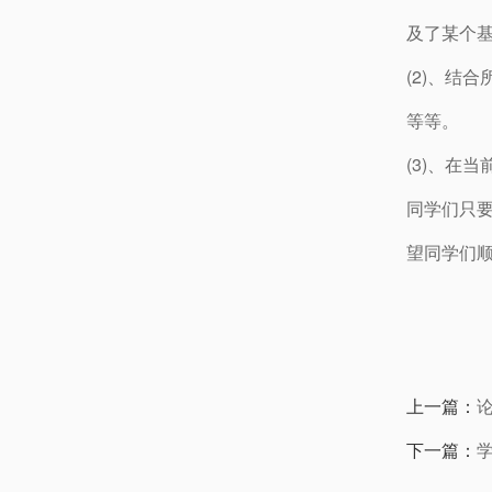
及了某个基
(2)、结
等等。
(3)、在
同学们只
望同学们
上一篇：
下一篇：