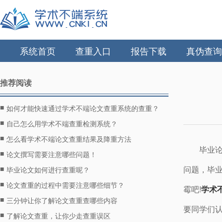
系统首页
查重入口
报告下载
真伪查询
推荐阅读
■
如何才能快速通过学术不端论文查重系统的查重？
■
自己怎么用学术不端查重检测系统？
■
怎么看学术不端论文查重结果及降重方法
毕业
■
论文撰写需要注意哪些问题！
■
问题，毕
毕业论文如何进行查重呢？
■
论文查重的过程中需要注意哪些细节？
霉吧!
学术
■
三分钟让你了解论文查重查哪些内容
要同学们
■
了解论文查重，让你少走查重误区