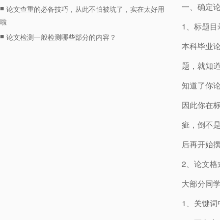
一、确定
■
论文查重的必备技巧，从此不怕被坑了，实在太好用
啦
1、标题目
■
论文检测一般检测哪些部分的内容？
本科毕业
题，就知道
知道了你论
因此你在
疵，倒不
后再开始
2、论文格
大部分同
1、关键词