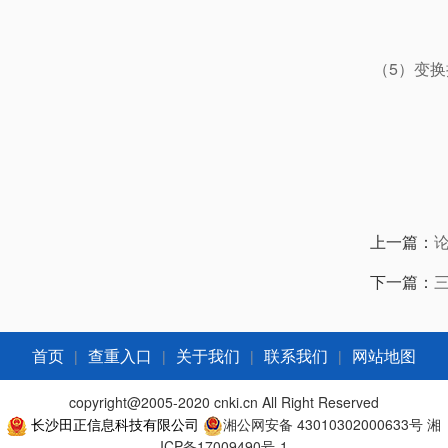
（5）变
上一篇：
下一篇：
|
|
|
|
首页
查重入口
关于我们
联系我们
网站地图
copyright@2005-2020 cnki.cn All Right Reserved
长沙田正信息科技有限公司
湘公网安备 43010302000633号
湘
ICP备17009490号-1