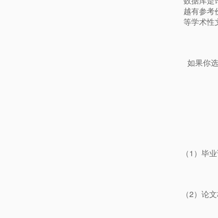
数据库是
越有参考
等学术性
如果你
（1）毕
（2）论