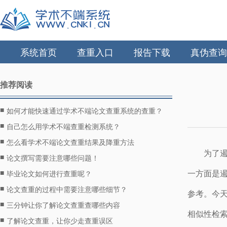
系统首页
查重入口
报告下载
真伪查询
推荐阅读
■
如何才能快速通过学术不端论文查重系统的查重？
■
自己怎么用学术不端查重检测系统？
■
怎么看学术不端论文查重结果及降重方法
为了
■
论文撰写需要注意哪些问题！
■
一方面是
毕业论文如何进行查重呢？
■
论文查重的过程中需要注意哪些细节？
参考。今
■
三分钟让你了解论文查重查哪些内容
相似性检
■
了解论文查重，让你少走查重误区