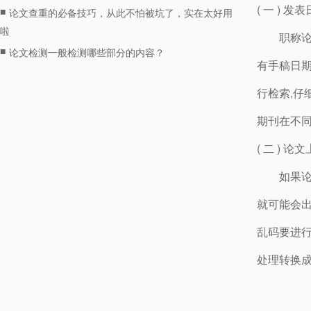
( 一 ) 
■
论文查重的必备技巧，从此不怕被坑了，实在太好用
啦
职称
■
论文检测一般检测哪些部分的内容？
有手稿日期
行检索,仔
期刊在不
( 二 ) 
如果论
就可能会出
乱码要进行
处理转换成