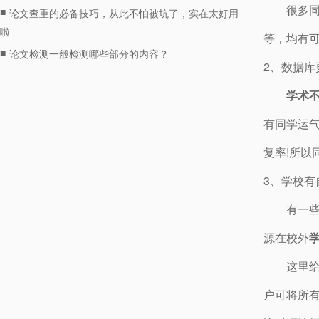
很多
■
论文查重的必备技巧，从此不怕被坑了，实在太好用
啦
等，均有
■
论文检测一般检测哪些部分的内容？
2、数据库
学术
有同学运
复率!所以
3、学校有
有一
源在校外
这里
户可将所有