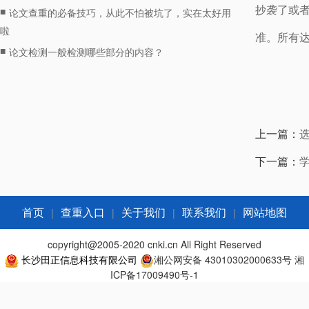
抄袭了或
■
论文查重的必备技巧，从此不怕被坑了，实在太好用
啦
准。所有
■
论文检测一般检测哪些部分的内容？
上一篇：
下一篇：
|
|
|
|
首页
查重入口
关于我们
联系我们
网站地图
copyright@2005-2020 cnki.cn All Right Reserved
长沙田正信息科技有限公司
湘公网安备 43010302000633号
湘
ICP备17009490号-1