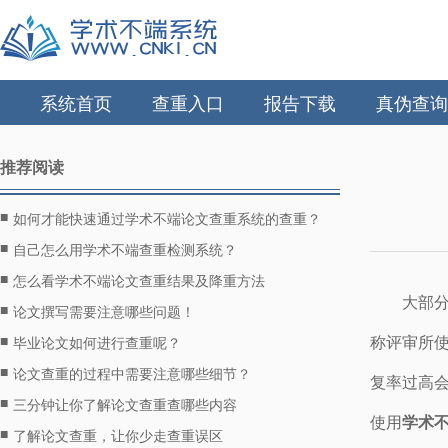
系统首页
查重入口
报告下载
真伪查询
推荐阅读
■
如何才能快速通过学术不端论文查重系统的查重？
■
自己怎么用学术不端查重检测系统？
■
怎么看学术不端论文查重结果及降重方法
大部
■
论文撰写需要注意哪些问题！
■
称评审所
毕业论文如何进行查重呢？
■
论文查重的过程中需要注意哪些细节？
复率过高
■
三分钟让你了解论文查重查哪些内容
使用
学术
■
了解论文查重，让你少走查重误区