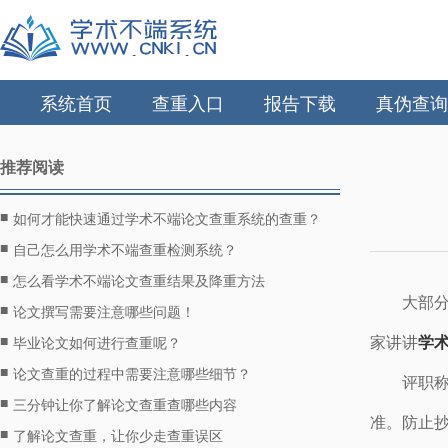
系统首页
查重入口
报告下载
真伪查询
推荐阅读
■
如何才能快速通过学术不端论文查重系统的查重？
■
自己怎么用学术不端查重检测系统？
■
怎么看学术不端论文查重结果及降重方法
大部
■
论文撰写需要注意哪些问题！
■
家讲讲
学
毕业论文如何进行查重呢？
■
论文查重的过程中需要注意哪些细节？
评职
■
三分钟让你了解论文查重查哪些内容
准。防止
■
了解论文查重，让你少走查重误区