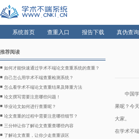
系统首页
查重入口
报告下载
真伪查询
推荐阅读
■
如何才能快速通过学术不端论文查重系统的查重？
■
自己怎么用学术不端查重检测系统？
■
怎么看学术不端论文查重结果及降重方法
中国
■
论文撰写需要注意哪些问题！
■
果呢？今
毕业论文如何进行查重呢？
■
论文查重的过程中需要注意哪些细节？
大家。
■
三分钟让你了解论文查重查哪些内容
在学术不端
■
了解论文查重，让你少走查重误区