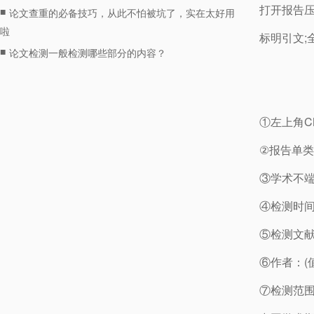
打开报告
■
论文查重的必备技巧，从此不怕被坑了，实在太好用
啦
标明引文;
■
论文检测一般检测哪些部分的内容？
①左上角C
②报告单类
③学术不端
④检测时
⑤检测文
⑥作者：(
⑦检测范