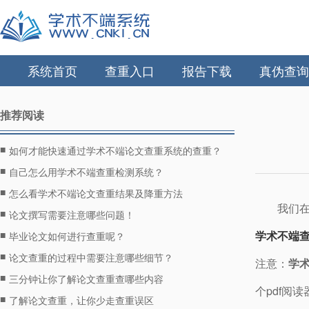
系统首页
查重入口
报告下载
真伪查询
推荐阅读
■
如何才能快速通过学术不端论文查重系统的查重？
■
自己怎么用学术不端查重检测系统？
■
怎么看学术不端论文查重结果及降重方法
我们
■
论文撰写需要注意哪些问题！
■
学术不端
毕业论文如何进行查重呢？
■
论文查重的过程中需要注意哪些细节？
注意：
学
■
三分钟让你了解论文查重查哪些内容
个pdf阅
■
了解论文查重，让你少走查重误区