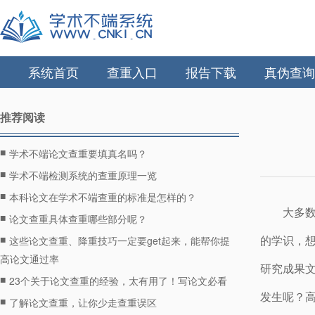
系统首页
查重入口
报告下载
真伪查询
推荐阅读
■
学术不端论文查重要填真名吗？
■
学术不端检测系统的查重原理一览
■
本科论文在学术不端查重的标准是怎样的？
大多
■
论文查重具体查重哪些部分呢？
■
的学识，
这些论文查重、降重技巧一定要get起来，能帮你提
高论文通过率
研究成果
■
23个关于论文查重的经验，太有用了！写论文必看
发生呢？
■
了解论文查重，让你少走查重误区