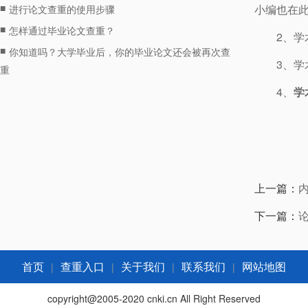
■
小编也在此
进行论文查重的使用步骤
■
怎样通过毕业论文查重？
2、
■
你知道吗？大学毕业后，你的毕业论文还会被再次查
3、
重
4、
学
上一篇：
下一篇：
|
|
|
|
首页
查重入口
关于我们
联系我们
网站地图
copyright@2005-2020 cnki.cn All Right Reserved