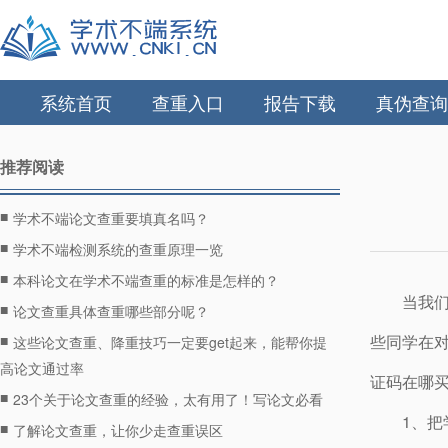
系统首页
查重入口
报告下载
真伪查询
推荐阅读
■
学术不端论文查重要填真名吗？
■
学术不端检测系统的查重原理一览
■
本科论文在学术不端查重的标准是怎样的？
当我
■
论文查重具体查重哪些部分呢？
■
些同学在
这些论文查重、降重技巧一定要get起来，能帮你提
高论文通过率
证码在哪
■
23个关于论文查重的经验，太有用了！写论文必看
1、
■
了解论文查重，让你少走查重误区