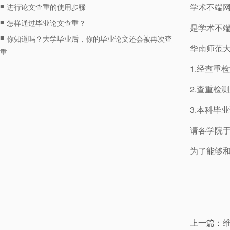
■
学术不端网
进行论文查重的使用步骤
■
怎样通过毕业论文查重？
是学术不
■
你知道吗？大学毕业后，你的毕业论文还会被再次查
华南师范
重
1.经查重
2.查重检
3.本科毕
请各学院于
为了能够
上一篇：