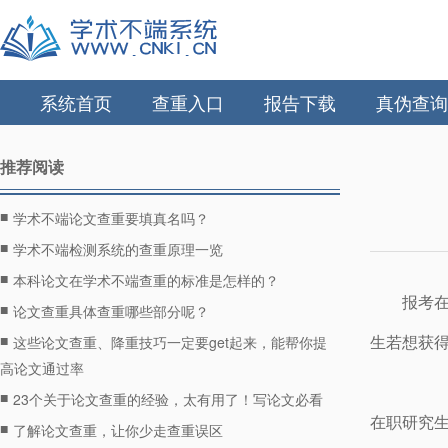
系统首页
查重入口
报告下载
真伪查询
推荐阅读
■
学术不端论文查重要填真名吗？
■
学术不端检测系统的查重原理一览
■
本科论文在学术不端查重的标准是怎样的？
报考
■
论文查重具体查重哪些部分呢？
■
生若想获
这些论文查重、降重技巧一定要get起来，能帮你提
高论文通过率
■
23个关于论文查重的经验，太有用了！写论文必看
在职研究生
■
了解论文查重，让你少走查重误区