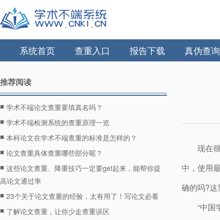
系统首页
查重入口
报告下载
真伪查询
推荐阅读
■
学术不端论文查重要填真名吗？
■
学术不端检测系统的查重原理一览
■
本科论文在学术不端查重的标准是怎样的？
现在
■
论文查重具体查重哪些部分呢？
■
中，使用
这些论文查重、降重技巧一定要get起来，能帮你提
高论文通过率
确的吗?这
■
23个关于论文查重的经验，太有用了！写论文必看
“中国
■
了解论文查重，让你少走查重误区