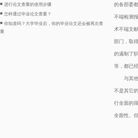
■
的各部委
进行论文查重的使用步骤
■
怎样通过毕业论文查重？
不端检测报
■
你知道吗？大学毕业后，你的毕业论文还会被再次查
术不端文
重
部门，取得
的遏制了
等，都已
与其
不是其它
行全面的
全面性。