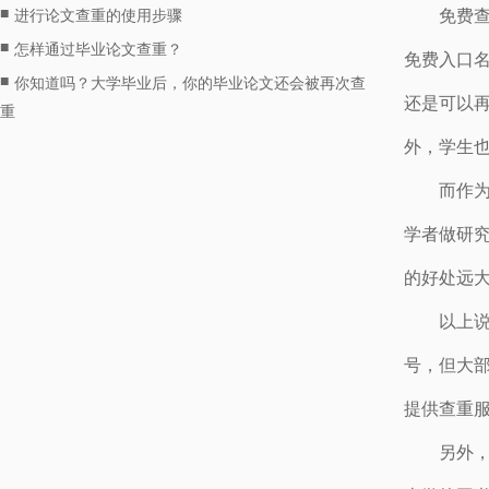
■
免费
进行论文查重的使用步骤
■
怎样通过毕业论文查重？
免费入口
■
你知道吗？大学毕业后，你的毕业论文还会被再次查
还是可以
重
外，学生
而作
学者做研
的好处远
以上
号，但大
提供查重
另外