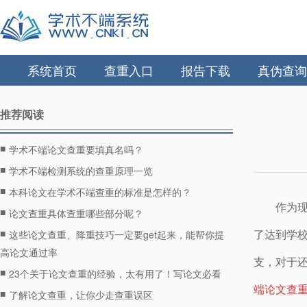
系统首页
查重入口
报告下载
真伪查询
推荐阅读
■
学术不端论文查重要填真名吗？
■
学术不端检测系统的查重原理一览
■
本科论文在学术不端查重的标准是怎样的？
作为
■
论文查重具体查重哪些部分呢？
■
了达到学
这些论文查重、降重技巧一定要get起来，能帮你提
高论文通过率
支，对于
■
23个关于论文查重的经验，太有用了！写论文必看
端论文查
■
了解论文查重，让你少走查重误区