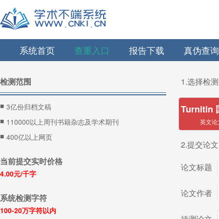
系统首页
查重入口
报告下载
真伪查询
检测范围
1.选择检
■
3亿份归档文稿
Turniti
■
110000以上周刊书籍杂志及学术期刊
英文论
■
400亿以上网页
2.提交论
当前提交实时价格
论文标题
4.00元/千字
论文作者
系统检测字符
100-20万字符以内
待测论文