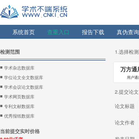
系统首页
查重入口
报告下载
真伪查询
检测范围
1.选择检
■
学术杂志数据库
万方通
■
学位论文全文数据库
用户通
■
学术会议论文数据库
2.提交论
■
学术网页数据库
■
论文标题
专利文献数据库
■
优秀报纸数据库
论文作者
当前提交实时价格
发表日期