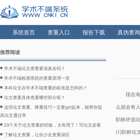
系统首页
查重入口
报告下载
真伪查询
推荐阅读
■
学术不端论文查重要填真名吗？
■
学术不端检测系统的查重原理一览
■
本科论文在学术不端查重的标准是怎样的？
现在
■
论文查重具体查重哪些部分呢？
■
么就会有
这些论文查重、降重技巧一定要get起来，能帮你提
高论文通过率
职称评选
■
23个关于论文查重的经验，太有用了！写论文必看
(1)职称
■
了解论文查重，让你少走查重误区