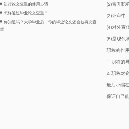
■
(2)晋升
进行论文查重的使用步骤
■
怎样通过毕业论文查重？
(3)评审
■
你知道吗？大学毕业后，你的毕业论文还会被再次查
(4)对外
重
(5)是现
职称的作
1. 职称
2. 职称
最后小编
保证自己