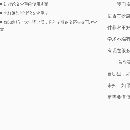
■
我们
进行论文查重的使用步骤
■
怎样通过毕业论文查重？
是否有抄
■
你知道吗？大学毕业后，你的毕业论文还会被再次查
件非常不
重
学术不端
有现在很
首先
自哪里，
未知，如
定需要谨