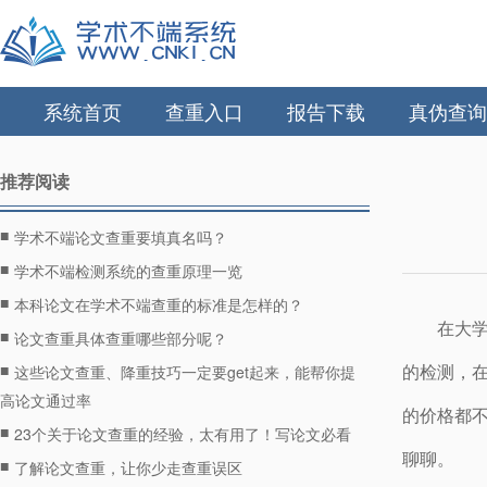
系统首页
查重入口
报告下载
真伪查询
推荐阅读
■
学术不端论文查重要填真名吗？
■
学术不端检测系统的查重原理一览
■
本科论文在学术不端查重的标准是怎样的？
在大
■
论文查重具体查重哪些部分呢？
■
的检测，
这些论文查重、降重技巧一定要get起来，能帮你提
高论文通过率
的价格都
■
23个关于论文查重的经验，太有用了！写论文必看
聊聊。
■
了解论文查重，让你少走查重误区