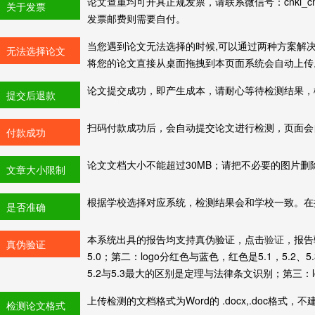
论文查重均可开具正规发票，请联系微信号：cnki_
关于发票
发票邮费则需要自付。
当您遇到论文无法选择的时候,可以通过两种方案解
无法选择论文
将您的论文直接从桌面拖拽到本页面系统会自动上传
论文提交成功，即产生成本，请耐心等待检测结果，
提交后退款
扫码付款成功后，会自动提交论文进行检测，页面会
付款成功
论文文档大小不能超过30MB；请把不必要的图片删
文章大小限制
根据学校选择对应系统，检测结果会和学校一致。在
是否准确
本系统出具的报告均支持真伪验证，点击
验证
，报告
真伪验证
5.0；第二：logo分红色与蓝色，红色是5.1，5.2、
5.2与5.3最大的区别是定理与法律条文识别；第三：
上传检测的文档格式为Word的 .docx,.doc格式
检测论文格式