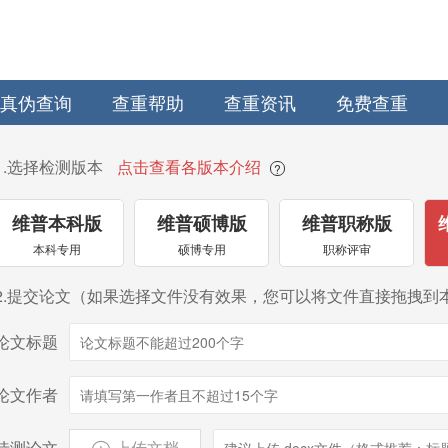
真伪查询
查重帮助
查重资讯
免费查重
1.选择检测版本
点击查看各版本介绍
?
维普本科版
维普硕博版
维普职称版
本科专用
硕博专用
职称评审
2.提交论文（如果选择文件没有效果，您可以将文件直接拖拽到
论文标题
论文作者
待测论文
上传文档