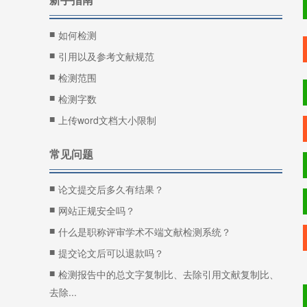
■
如何检测
■
引用以及参考文献规范
■
检测范围
■
检测字数
■
上传word文档大小限制
常见问题
■
论文提交后多久有结果？
■
网站正规安全吗？
■
什么是职称评审学术不端文献检测系统？
■
提交论文后可以退款吗？
■
检测报告中的总文字复制比、去除引用文献复制比、
去除...