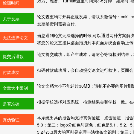
万方、维普、Turnitin查重时间为3-5分钟，如
检测时间
论文查重均可开具正规发票，请联系微信号：cnki_
关于发票
发票邮费则需要自付。
当您遇到论文无法选择的时候,可以通过两种方案解
无法选择论文
将您的论文直接从桌面拖拽到本页面系统会自动上传
论文提交成功，即产生成本，请耐心等待检测结果，
提交后退款
扫码付款成功后，会自动提交论文进行检测，页面会
付款成功
论文文档大小不能超过30MB；请把不必要的图片删
文章大小限制
根据学校选择对应系统，检测结果会和学校一致。在
是否准确
本系统出具的报告均支持真伪验证，点击
验证
，报告
真伪验证
5.0；第二：logo分红色与蓝色，红色是5.1，5.2、
5.2与5.3最大的区别是定理与法律条文识别；第三：